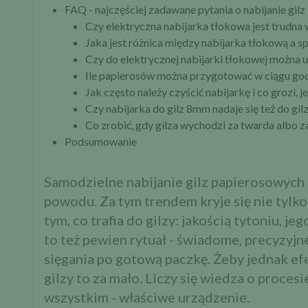
FAQ - najczęściej zadawane pytania o nabijanie gilz
Czy elektryczna nabijarka tłokowa jest trudna
Jaka jest różnica między nabijarka tłokową a 
Czy do elektrycznej nabijarki tłokowej można
Ile papierosów można przygotować w ciągu godz
Jak często należy czyścić nabijarkę i co grozi, je
Czy nabijarka do gilz 8mm nadaje się też do gil
Co zrobić, gdy gilza wychodzi za twarda albo z
Podsumowanie
Samodzielne nabijanie gilz papierosowych z
powodu. Za tym trendem kryje się nie tylko
tym, co trafia do gilzy: jakością tytoniu, j
to też pewien rytuał - świadome, precyzyjn
sięgania po gotową paczkę. Żeby jednak ef
gilzy to za mało. Liczy się wiedza o proce
wszystkim - właściwe urządzenie.