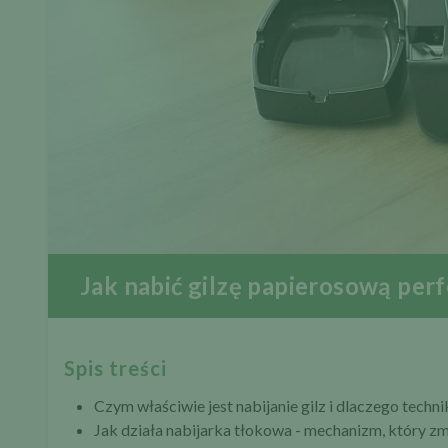
Jak nabić gilzę papierosową perf
Spis treści
Czym właściwie jest nabijanie gilz i dlaczego techn
Jak działa nabijarka tłokowa - mechanizm, który z