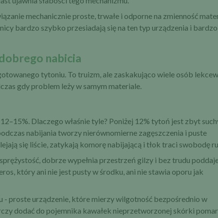
iast ujawnia słabości tego mechanizmu.
iązanie mechanicznie proste, trwałe i odporne na zmienność mater
cy bardzo szybko przesiadają się na ten typ urządzenia i bardzo
dobrego nabicia
otowanego tytoniu. To truizm, ale zaskakująco wiele osób lekcew
odczas gdy problem leży w samym materiale.
 12–15%. Dlaczego właśnie tyle? Poniżej 12% tytoń jest zbyt such
podczas nabijania tworzy nierównomierne zagęszczenia i puste
lejają się liście, zatykają komorę nabijającą i tłok traci swobodę r
rężystość, dobrze wypełnia przestrzeń gilzy i bez trudu poddaje
ros, który ani nie jest pusty w środku, ani nie stawia oporu jak
u - proste urządzenie, które mierzy wilgotność bezpośrednio w
starczy dodać do pojemnika kawałek nieprzetworzonej skórki poma