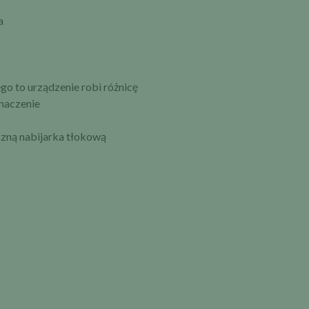
a
go to urządzenie robi różnicę
znaczenie
czną nabijarka tłokową