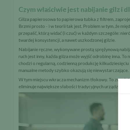
Czym właściwie jest nabijanie gilz i
Gilza papierosowa to papierowa tubka z filtrem, zaproj
Brzmi prosto - i w teorii tak jest. Problem w tym, że mi
przepaść, którą widać (i czuć) w każdym szczególe: nie
twardej konsystencji, a nawet uszkodzonej gilzie.
Nabijanie ręczne, wykonywane prostą sprężynową nabija
ruch jest inny, każda gilza może wyjść odrobinę inna. T
chodzi o regularną, codzienną produkcję kilkudziesięciu
manualne metody szybko okazują się niewystarczające.
W tym miejscu wkracza mechanizm tłokowy. To zupełnie i
eliminuje największe słabości tradycyjnych urządzeń s