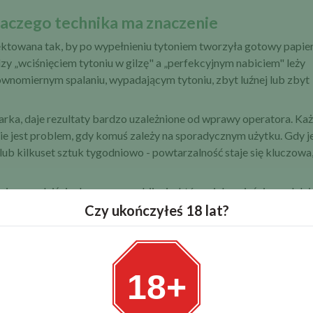
 dlaczego technika ma znaczenie
ektowana tak, by po wypełnieniu tytoniem tworzyła gotowy papier
ędzy „wciśnięciem tytoniu w gilzę" a „perfekcyjnym nabiciem" leży
równomiernym spalaniu, wypadającym tytoniu, zbyt luźnej lub zbyt
rka, daje rezultaty bardzo uzależnione od wprawy operatora. Ka
o nie jest problem, gdy komuś zależy na sporadycznym użytku. Gdy 
 lub kilkuset sztuk tygodniowo - powtarzalność staje się kluczowa,
nne podejście do procesu nabijania, które - jak wyjaśniamy dalej 
prężynowych.
Czy ukończyłeś 18 lat?
18+