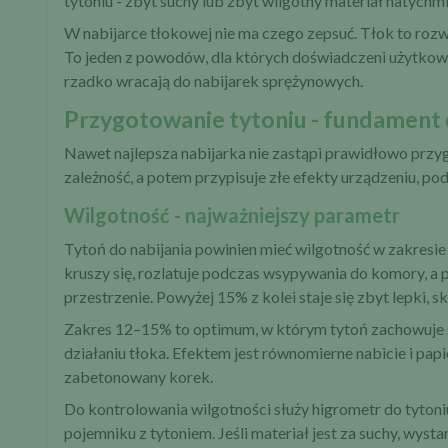
tytoniu - zbyt suchy lub zbyt wilgotny materiał natychm
W nabijarce tłokowej nie ma czego zepsuć. Tłok to rozw
To jeden z powodów, dla których doświadczeni użytkowni
rzadko wracają do nabijarek sprężynowych.
Przygotowanie tytoniu - fundament 
Nawet najlepsza nabijarka nie zastąpi prawidłowo przyg
zależność, a potem przypisuje złe efekty urządzeniu, p
Wilgotność - najważniejszy parametr
Tytoń do nabijania powinien mieć wilgotność w zakresie
kruszy się, rozlatuje podczas wsypywania do komory, a 
przestrzenie. Powyżej 15% z kolei staje się zbyt lepki, sk
Zakres 12–15% to optimum, w którym tytoń zachowuje sp
działaniu tłoka. Efektem jest równomierne nabicie i papie
zabetonowany korek.
Do kontrolowania wilgotności służy higrometr do tytoni
pojemniku z tytoniem. Jeśli materiał jest za suchy, wy