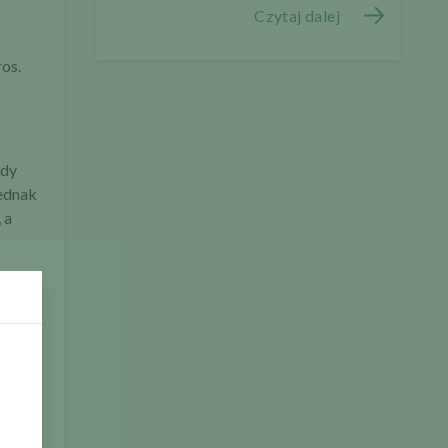
Czytaj dalej
os.
żdy
jednak
 a
-