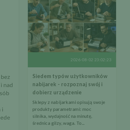
2026-08-02 23:02:23
Siedem typów użytkowników
 bez
nabijarek - rozpoznaj swój i
li nad
dobierz urządzenie
osób
Sklepy z nabijarkami opisują swoje
 i
produkty parametrami: moc
silnika, wydajność na minutę,
zede
średnica gilzy, waga. To...