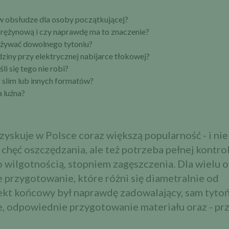
 w obsłudze dla osoby początkującej?
sprężynową i czy naprawdę ma to znaczenie?
 używać dowolnego tytoniu?
iny przy elektrycznej nabijarce tłokowej?
śli się tego nie robi?
z slim lub innych formatów?
a luźna?
yskuje w Polsce coraz większą popularność - i nie
 chęć oszczędzania, ale też potrzeba pełnej kontro
ego wilgotnością, stopniem zagęszczenia. Dla wielu 
e przygotowanie, które różni się diametralnie od
ekt końcowy był naprawdę zadowalający, sam tytoń
sie, odpowiednie przygotowanie materiału oraz - pr