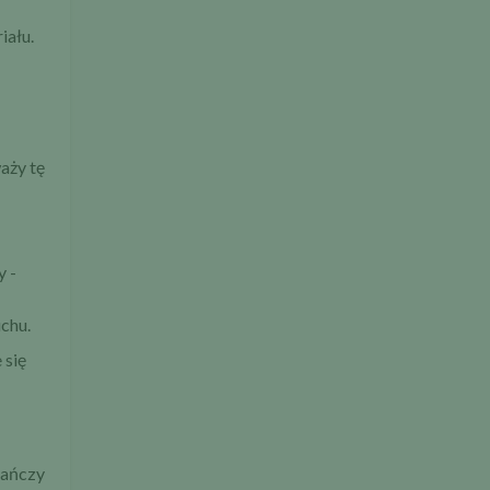
iału.
aży tę
y -
uchu.
 się
rańczy