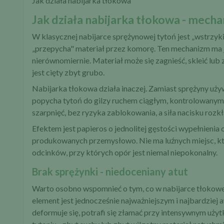
Jak działa nabijarka tłokowa
Jak działa nabijarka tłokowa - mech
W klasycznej nabijarce sprężynowej tytoń jest „wstrzyki
„przepycha" materiał przez komorę. Ten mechanizm ma j
nierównomiernie. Materiał może się zagnieść, skleić lu
jest cięty zbyt grubo.
Nabijarka tłokowa działa inaczej. Zamiast sprężyny używ
popycha tytoń do gilzy ruchem ciągłym, kontrolowanym 
szarpnięć, bez ryzyka zablokowania, a siła nacisku rozkła
Efektem jest papieros o jednolitej gęstości wypełnienia 
produkowanych przemysłowo. Nie ma luźnych miejsc, kt
odcinków, przy których opór jest niemal niepokonalny.
Brak sprężynki - niedoceniany atut
Warto osobno wspomnieć o tym, co w nabijarce tłokowe
element jest jednocześnie najważniejszym i najbardzie
deformuje się, potrafi się złamać przy intensywnym użyt