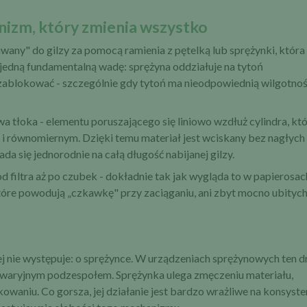
anizm, który zmienia wszystko
wany" do gilzy za pomocą ramienia z pętelką lub sprężynki, która
edną fundamentalną wadę: sprężyna oddziałuje na tytoń
b zablokować - szczególnie gdy tytoń ma nieodpowiednią wilgotnoś
a tłoka - elementu poruszającego się liniowo wzdłuż cylindra, kt
i równomiernym. Dzięki temu materiał jest wciskany bez nagłych
da się jednorodnie na całą długość nabijanej gilzy.
od filtra aż po czubek - dokładnie tak jak wygląda to w papierosac
óre powodują „czkawkę" przy zaciąganiu, ani zbyt mocno ubityc
j nie występuje: o sprężynce. W urządzeniach sprężynowych ten 
j awaryjnym podzespołem. Sprężynka ulega zmęczeniu materiału,
kowaniu. Co gorsza, jej działanie jest bardzo wrażliwe na konsyste