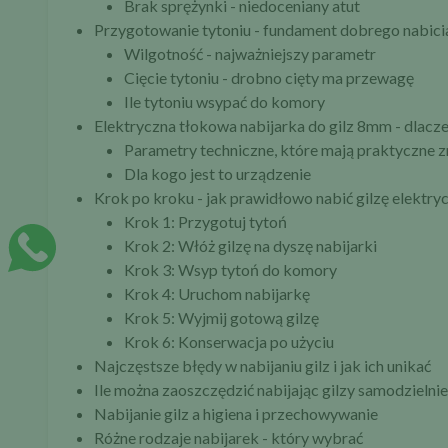
Brak sprężynki - niedoceniany atut
Przygotowanie tytoniu - fundament dobrego nabici
Wilgotność - najważniejszy parametr
Cięcie tytoniu - drobno cięty ma przewagę
Ile tytoniu wsypać do komory
Elektryczna tłokowa nabijarka do gilz 8mm - dlacze
Parametry techniczne, które mają praktyczne 
Dla kogo jest to urządzenie
Krok po kroku - jak prawidłowo nabić gilzę elektry
Krok 1: Przygotuj tytoń
Krok 2: Włóż gilzę na dyszę nabijarki
Krok 3: Wsyp tytoń do komory
Krok 4: Uruchom nabijarkę
Krok 5: Wyjmij gotową gilzę
Krok 6: Konserwacja po użyciu
Najczęstsze błędy w nabijaniu gilz i jak ich unikać
Ile można zaoszczędzić nabijając gilzy samodzielnie
Nabijanie gilz a higiena i przechowywanie
Różne rodzaje nabijarek - który wybrać