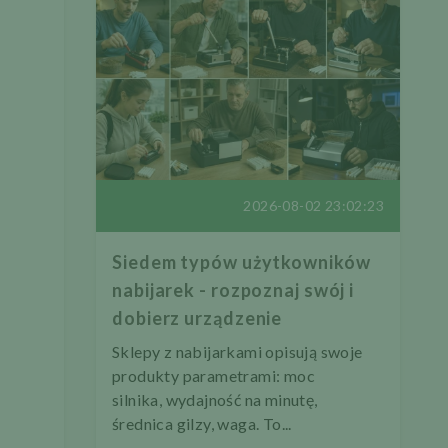
2026-08-02 23:02:23
Siedem typów użytkowników
nabijarek - rozpoznaj swój i
dobierz urządzenie
Sklepy z nabijarkami opisują swoje
produkty parametrami: moc
silnika, wydajność na minutę,
średnica gilzy, waga. To...