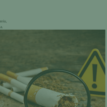
niu,
a.