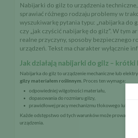
Nabijarki do gilz to urządzenia techniczne
sprawiać różnego rodzaju problemy w trakc
wyszukiwarkę pytania typu: „nabijarka do gil
czy „jak czyścić nabijarkę do gilz”. W tym
realne przyczyny, sposoby bezpiecznego r
urządzeń. Tekst ma charakter wyłącznie inf
Jak działają nabijarki do gilz – krótk
Nabijarka do gilz to urządzenie mechaniczne lub elektr
gilzy materiałem roślinnym
. Proces ten wymaga:
odpowiedniej wilgotności materiału,
dopasowania do rozmiaru gilzy,
prawidłowej pracy mechanizmu tłokowego lub spr
Każde odstępstwo od tych warunków może prowadzić do
urządzenia.