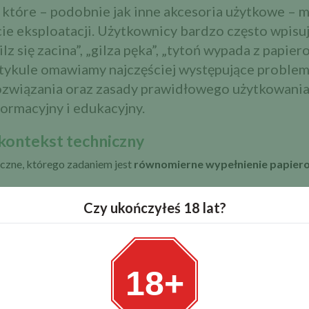
, które – podobnie jak inne akcesoria użytkowe – 
ie eksploatacji. Użytkownicy bardzo często wpisu
z się zacina”, „gilza pęka”, „tytoń wypada z papier
 artykule omawiamy najczęściej występujące problem
ozwiązania oraz zasady prawidłowego użytkowani
ormacyjny i edukacyjny.
i kontekst techniczny
yczne, którego zadaniem jest
równomierne wypełnienie papier
Czy ukończyłeś 18 lat?
ężynowego.
 problemów, które użytkownicy często błędnie przypisują wadz
18+