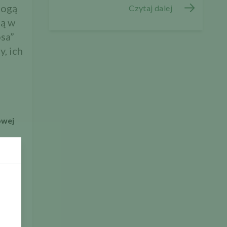
mogą
Czytaj dalej
ją w
osa”
y, ich
a
owej
ie