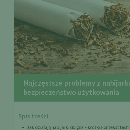
Najczęstsze problemy z nabijarka
bezpieczeństwo użytkowania
Spis treści
Jak działają nabijarki do gilz – krótki kontekst tech