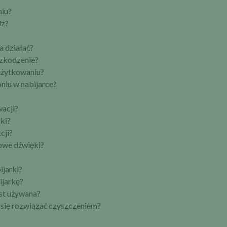
niu?
lz?
a działać?
uszkodzenie?
 użytkowaniu?
niu w nabijarce?
wacji?
ki?
cji?
powe dźwięki?
ijarki?
ijarkę?
est używana?
 się rozwiązać czyszczeniem?