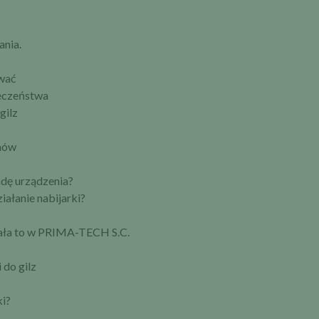
ania.
ować
ieczeństwa
gilz
mów
dę urządzenia?
ałanie nabijarki?
ziała to w PRIMA-TECH S.C.
 do gilz
ki?