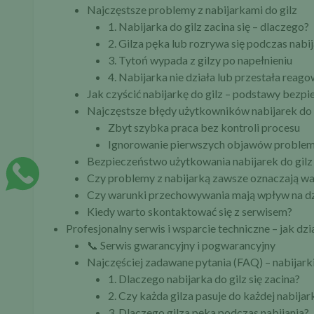
Najczęstsze problemy z nabijarkami do gilz
1. Nabijarka do gilz zacina się – dlaczego?
2. Gilza pęka lub rozrywa się podczas nabij
3. Tytoń wypada z gilzy po napełnieniu
4. Nabijarka nie działa lub przestała reag
Jak czyścić nabijarkę do gilz – podstawy bezp
Najczęstsze błędy użytkowników nabijarek do 
Zbyt szybka praca bez kontroli procesu
Ignorowanie pierwszych objawów proble
Bezpieczeństwo użytkowania nabijarek do gilz
Czy problemy z nabijarką zawsze oznaczają wa
Czy warunki przechowywania mają wpływ na dzi
Kiedy warto skontaktować się z serwisem?
Profesjonalny serwis i wsparcie techniczne – jak d
📞 Serwis gwarancyjny i pogwarancyjny
Najczęściej zadawane pytania (FAQ) – nabijarki
1. Dlaczego nabijarka do gilz się zacina?
2. Czy każda gilza pasuje do każdej nabijar
3. Dlaczego gilza pęka podczas nabijania?