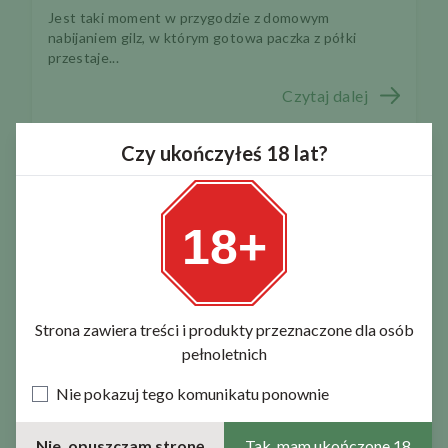
Jest taki moment w przygodzie z domowym
nabijaniem gilz, w którym gotowa paczka z półki
przestaje...
Czytaj dalej
Czy ukończyłeś 18 lat?
18+
Strona zawiera treści i produkty przeznaczone dla osób
pełnoletnich
Nie pokazuj tego komunikatu ponownie
Nie, opuszczam stronę
Tak, mam ukończone 18