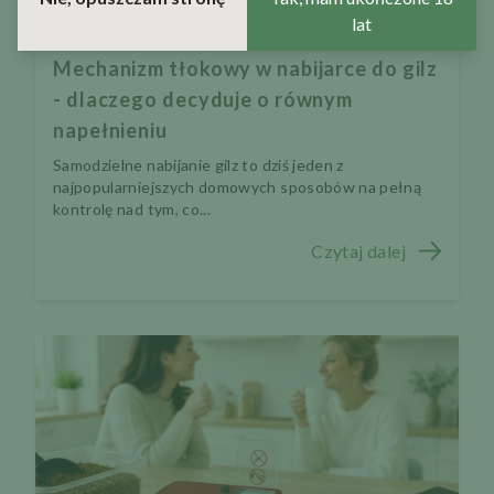
2026-05-28 13:09:51
lat
Mechanizm tłokowy w nabijarce do gilz
- dlaczego decyduje o równym
napełnieniu
Samodzielne nabijanie gilz to dziś jeden z
najpopularniejszych domowych sposobów na pełną
kontrolę nad tym, co...
Czytaj dalej