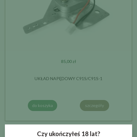
85,00 zł
UKŁAD NAPĘDOWY C91S/C91S-1
do koszyka
szczegóły
Czy ukończyłeś 18 lat?