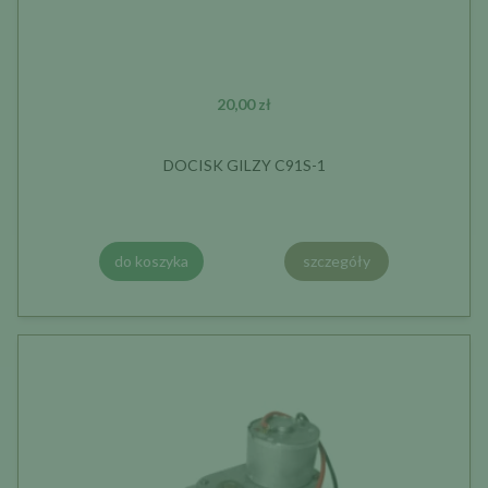
20,00 zł
DOCISK GILZY C91S-1
do koszyka
szczegóły