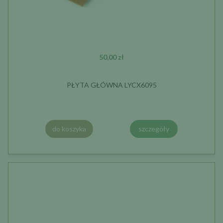
50,00 zł
PŁYTA GŁÓWNA LYCX6095
do koszyka
szczegóły