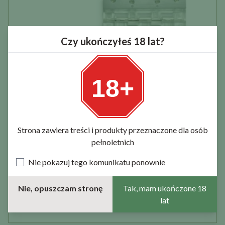
Czy ukończyłeś 18 lat?
18+
40,00 zł
Strona zawiera treści i produkty przeznaczone dla osób
pełnoletnich
PRZESUWKA C81
Nie pokazuj tego komunikatu ponownie
Nie, opuszczam stronę
Tak, mam ukończone 18
do koszyka
szczegóły
lat