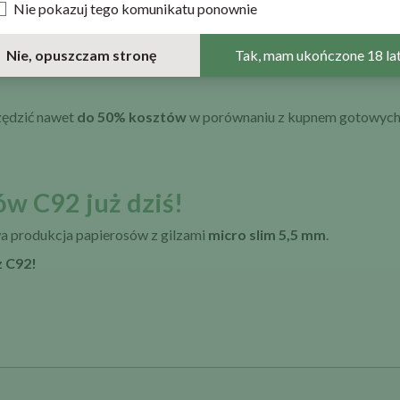
Nie pokazuj tego komunikatu ponownie
ysty i o wilgotności 12–15%
. Dzięki temu papierosy będą zbite i
Nie, opuszczam stronę
Tak, mam ukończone 18 la
zędzić nawet
do 50% kosztów
w porównaniu z kupnem gotowych p
w C92 już dziś!
wa produkcja papierosów z gilzami
micro slim 5,5 mm
.
z C92!