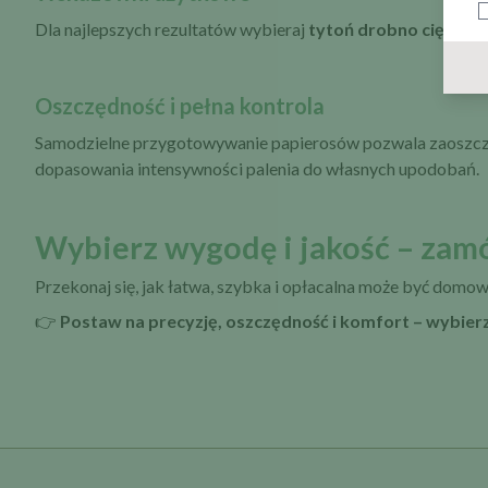
Dla najlepszych rezultatów wybieraj
tytoń drobno cięty, cz
Oszczędność i pełna kontrola
Samodzielne przygotowywanie papierosów pozwala zaoszc
dopasowania intensywności palenia do własnych upodobań.
Wybierz wygodę i jakość – zamó
Przekonaj się, jak łatwa, szybka i opłacalna może być domo
👉
Postaw na precyzję, oszczędność i komfort – wybier