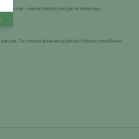
 estetyczne – niemal identyczne jak te sklepowe.
t
aczek. To również gwarancja jakości tytoniu i możliwość