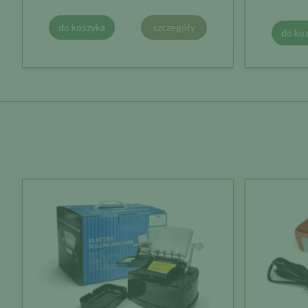
do koszyka
szczegóły
do ko