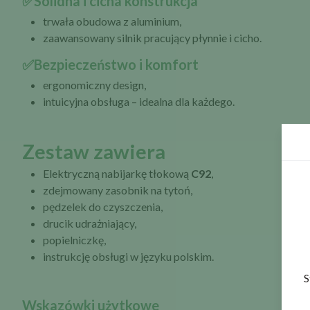
✅Solidna i cicha konstrukcja
trwała obudowa z aluminium,
zaawansowany silnik pracujący płynnie i cicho.
✅Bezpieczeństwo i komfort
ergonomiczny design,
intuicyjna obsługa – idealna dla każdego.
Zestaw zawiera
Elektryczną nabijarkę tłokową
C92
,
zdejmowany zasobnik na tytoń,
pędzelek do czyszczenia,
drucik udrażniający,
popielniczkę,
instrukcję obsługi w języku polskim.
S
Wskazówki użytkowe