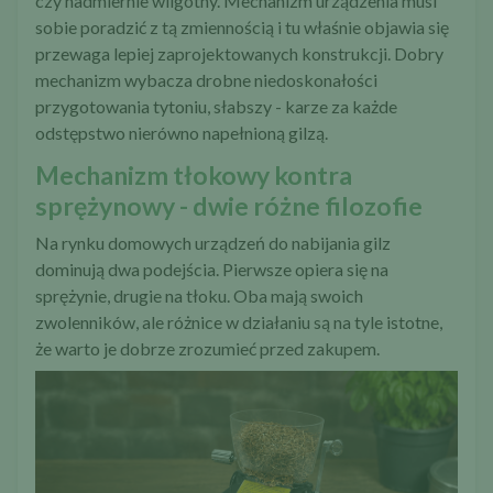
czy nadmiernie wilgotny. Mechanizm urządzenia musi
sobie poradzić z tą zmiennością i tu właśnie objawia się
przewaga lepiej zaprojektowanych konstrukcji. Dobry
mechanizm wybacza drobne niedoskonałości
przygotowania tytoniu, słabszy - karze za każde
odstępstwo nierówno napełnioną gilzą.
Mechanizm tłokowy kontra
sprężynowy - dwie różne filozofie
Na rynku domowych urządzeń do nabijania gilz
dominują dwa podejścia. Pierwsze opiera się na
sprężynie, drugie na tłoku. Oba mają swoich
zwolenników, ale różnice w działaniu są na tyle istotne,
że warto je dobrze zrozumieć przed zakupem.