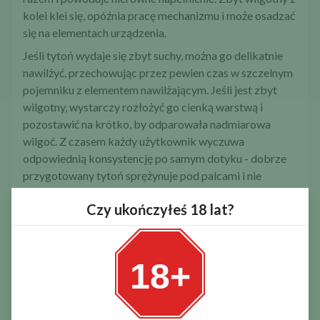
kolei klei się, opóźnia pracę mechanizmu i może osadzać
się na elementach urządzenia.
Jeśli tytoń wydaje się zbyt suchy, można go delikatnie
nawilżyć, przechowując przez pewien czas w szczelnym
pojemniku z elementem nawilżającym. Jeśli jest zbyt
wilgotny, wystarczy rozłożyć go cienką warstwą i
pozostawić na krótko, by odparowała nadmiarowa
wilgoć. Z czasem każdy użytkownik wyczuwa
odpowiednią konsystencję po samym dotyku - dobrze
przygotowany tytoń sprężynuje pod palcami i nie
rozsypuje się w pył.
Czy ukończyłeś 18 lat?
Stopień rozdrobnienia
Drugim istotnym parametrem jest rozdrobnienie.
Urządzenia tłokowe najlepiej współpracują z tytoniem
18+
drobno ciętym. Krótsze, równe nitki łatwiej formują się
w komorze i równomiernie przesuwają do gilzy. Zbyt
długie i grube włókna mogą się zaplątywać, tworzyć