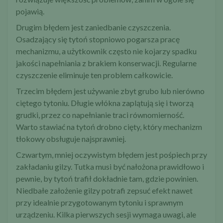
pojawią.
Drugim błędem jest zaniedbanie czyszczenia.
Osadzający się tytoń stopniowo pogarsza pracę
mechanizmu, a użytkownik często nie kojarzy spadku
jakości napełniania z brakiem konserwacji. Regularne
czyszczenie eliminuje ten problem całkowicie.
Trzecim błędem jest używanie zbyt grubo lub nierówno
ciętego tytoniu. Długie włókna zaplątują się i tworzą
grudki, przez co napełnianie traci równomierność.
Warto stawiać na tytoń drobno cięty, który mechanizm
tłokowy obsługuje najsprawniej.
Czwartym, mniej oczywistym błędem jest pośpiech przy
zakładaniu gilzy. Tutka musi być nałożona prawidłowo i
pewnie, by tytoń trafił dokładnie tam, gdzie powinien.
Niedbałe założenie gilzy potrafi zepsuć efekt nawet
przy idealnie przygotowanym tytoniu i sprawnym
urządzeniu. Kilka pierwszych sesji wymaga uwagi, ale