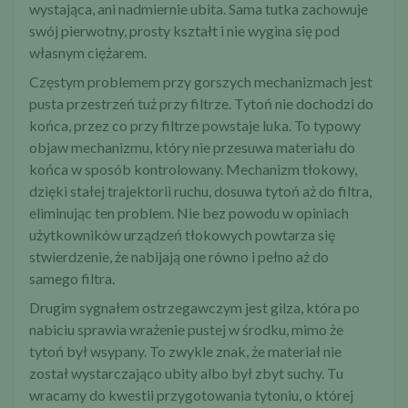
wystająca, ani nadmiernie ubita. Sama tutka zachowuje
swój pierwotny, prosty kształt i nie wygina się pod
własnym ciężarem.
Częstym problemem przy gorszych mechanizmach jest
pusta przestrzeń tuż przy filtrze. Tytoń nie dochodzi do
końca, przez co przy filtrze powstaje luka. To typowy
objaw mechanizmu, który nie przesuwa materiału do
końca w sposób kontrolowany. Mechanizm tłokowy,
dzięki stałej trajektorii ruchu, dosuwa tytoń aż do filtra,
eliminując ten problem. Nie bez powodu w opiniach
użytkowników urządzeń tłokowych powtarza się
stwierdzenie, że nabijają one równo i pełno aż do
samego filtra.
Drugim sygnałem ostrzegawczym jest gilza, która po
nabiciu sprawia wrażenie pustej w środku, mimo że
tytoń był wsypany. To zwykle znak, że materiał nie
został wystarczająco ubity albo był zbyt suchy. Tu
wracamy do kwestii przygotowania tytoniu, o której