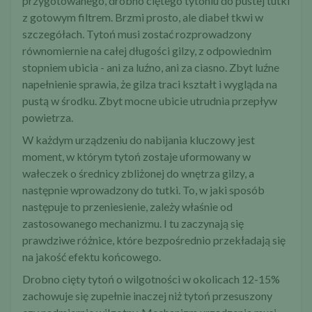
przygotowanego, drobno ciętego tytoniu do pustej tutki
z gotowym filtrem. Brzmi prosto, ale diabeł tkwi w
szczegółach. Tytoń musi zostać rozprowadzony
równomiernie na całej długości gilzy, z odpowiednim
stopniem ubicia - ani za luźno, ani za ciasno. Zbyt luźne
napełnienie sprawia, że gilza traci kształt i wygląda na
pustą w środku. Zbyt mocne ubicie utrudnia przepływ
powietrza.
W każdym urządzeniu do nabijania kluczowy jest
moment, w którym tytoń zostaje uformowany w
wałeczek o średnicy zbliżonej do wnętrza gilzy, a
następnie wprowadzony do tutki. To, w jaki sposób
następuje to przeniesienie, zależy właśnie od
zastosowanego mechanizmu. I tu zaczynają się
prawdziwe różnice, które bezpośrednio przekładają się
na jakość efektu końcowego.
Drobno cięty tytoń o wilgotności w okolicach 12-15%
zachowuje się zupełnie inaczej niż tytoń przesuszony