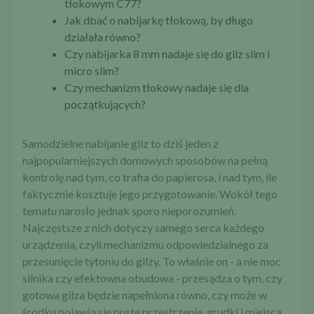
tłokowym C77?
Jak dbać o nabijarkę tłokową, by długo
działała równo?
Czy nabijarka 8 mm nadaje się do gilz slim i
micro slim?
Czy mechanizm tłokowy nadaje się dla
początkujących?
Samodzielne nabijanie gilz to dziś jeden z
najpopularniejszych domowych sposobów na pełną
kontrolę nad tym, co trafia do papierosa, i nad tym, ile
faktycznie kosztuje jego przygotowanie. Wokół tego
tematu narosło jednak sporo nieporozumień.
Najczęstsze z nich dotyczy samego serca każdego
urządzenia, czyli mechanizmu odpowiedzialnego za
przesunięcie tytoniu do gilzy. To właśnie on - a nie moc
silnika czy efektowna obudowa - przesądza o tym, czy
gotowa gilza będzie napełniona równo, czy może w
środku pojawią się puste przestrzenie, grudki i miejsca,