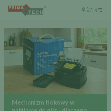
(0)
Mechanizm tłokowy w
nabijarce do gilz - dlaczego