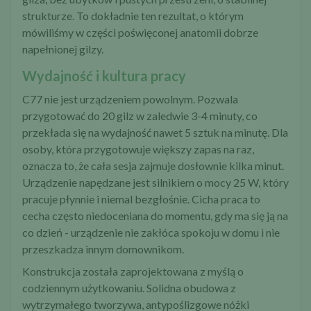
strukturze. To dokładnie ten rezultat, o którym
mówiliśmy w części poświęconej anatomii dobrze
napełnionej gilzy.
Wydajność i kultura pracy
C77 nie jest urządzeniem powolnym. Pozwala
przygotować do 20 gilz w zaledwie 3-4 minuty, co
przekłada się na wydajność nawet 5 sztuk na minutę. Dla
osoby, która przygotowuje większy zapas na raz,
oznacza to, że cała sesja zajmuje dosłownie kilka minut.
Urządzenie napędzane jest silnikiem o mocy 25 W, który
pracuje płynnie i niemal bezgłośnie. Cicha praca to
cecha często niedoceniana do momentu, gdy ma się ją na
co dzień - urządzenie nie zakłóca spokoju w domu i nie
przeszkadza innym domownikom.
Konstrukcja została zaprojektowana z myślą o
codziennym użytkowaniu. Solidna obudowa z
wytrzymałego tworzywa, antypoślizgowe nóżki