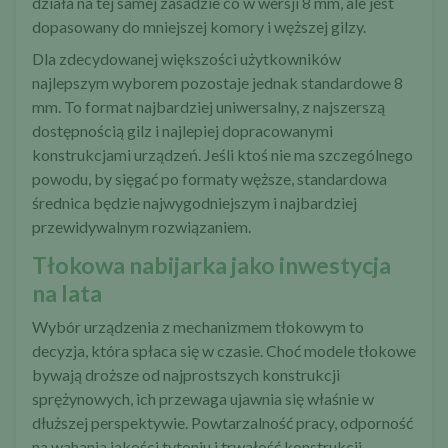
działa na tej samej zasadzie co w wersji 8 mm, ale jest
dopasowany do mniejszej komory i węższej gilzy.
Dla zdecydowanej większości użytkowników
najlepszym wyborem pozostaje jednak standardowe 8
mm. To format najbardziej uniwersalny, z najszerszą
dostępnością gilz i najlepiej dopracowanymi
konstrukcjami urządzeń. Jeśli ktoś nie ma szczególnego
powodu, by sięgać po formaty węższe, standardowa
średnica będzie najwygodniejszym i najbardziej
przewidywalnym rozwiązaniem.
Tłokowa nabijarka jako inwestycja
na lata
Wybór urządzenia z mechanizmem tłokowym to
decyzja, która spłaca się w czasie. Choć modele tłokowe
bywają droższe od najprostszych konstrukcji
sprężynowych, ich przewaga ujawnia się właśnie w
dłuższej perspektywie. Powtarzalność pracy, odporność
na wahania jakości tytoniu i trwałość konstrukcji